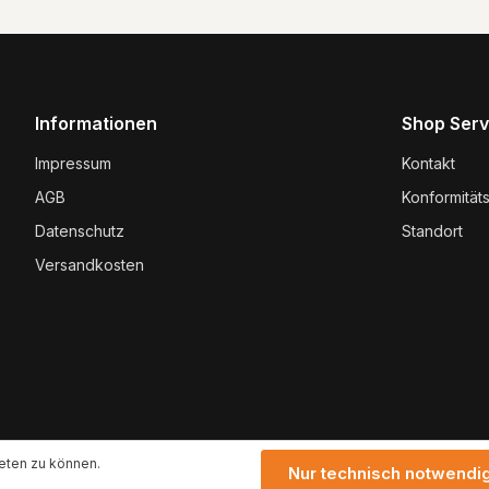
Die mit einem Stern (*) markie
genommen und die
AGB
ge
Pflichtfelder.
einverstanden.
Um weiterzugehen, geben Si
Zeichen ein*
Informationen
Shop Serv
Impressum
Kontakt
AGB
Konformität
Datenschutz
Standort
Versandkosten
eten zu können.
Nur technisch notwendi
* Alle Preise exkl. gesetzl. Mehrwertsteuer zzgl.
Versan