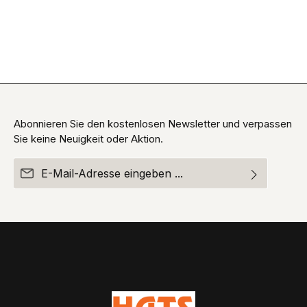
Abonnieren Sie den kostenlosen Newsletter und verpassen
Sie keine Neuigkeit oder Aktion.
E-Mail-Adresse*
Ich habe die
Datenschutzbestimmungen
zur Kenntnis
Die mit einem Stern (*) markierten Felder sind
genommen und die
AGB
gelesen und bin mit ihnen
Pflichtfelder.
einverstanden.
Um weiterzugehen, geben Sie die oben abgebildeten
Zeichen ein*