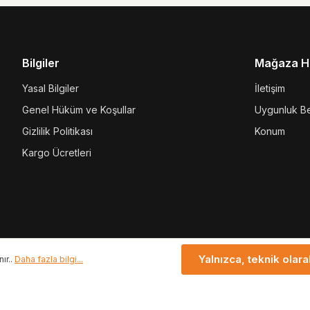
Devam etmek için yukarıda gösterilen karakterle
girin*
Bilgiler
Mağaza Hi
Yasal Bilgiler
İletişim
Genel Hüküm ve Koşullar
Uygunluk Be
Gizlilik Politikası
Konum
Kargo Ücretleri
Yalnızca, teknik olara
ır..
Daha fazla bilgi...
* Tüm fiyatlar hariç. K