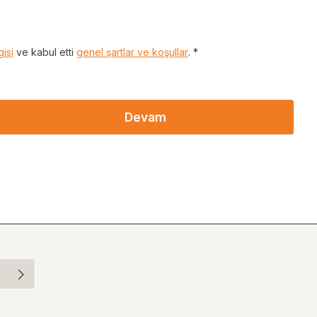
gisi
ve kabul etti
genel şartlar ve koşullar
. *
Devam
veri
şullar
.