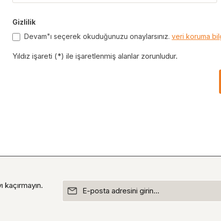
Gizlilik
Devam"ı seçerek okuduğunuzu onaylarsınız.
veri koruma bil
Yıldız işareti (*) ile işaretlenmiş alanlar zorunludur.
E-posta adresi*
ı kaçırmayın.
Devam"ı seçerek okuduğunuzu onaylarsınız.
Yıldız işareti (*) ile işaretlenmiş alanlar zorunludur.
koruma bilgisi
ve kabul etti
genel şartlar ve ko