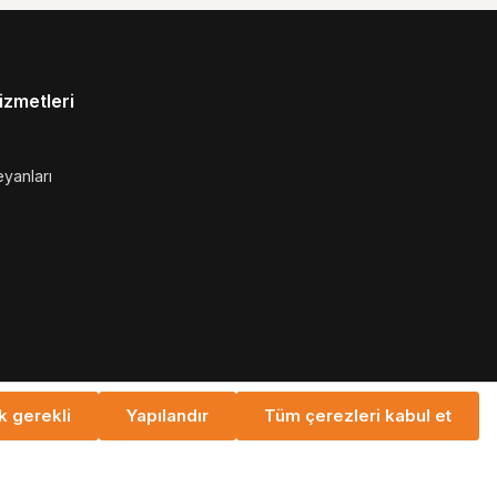
ri
zmetleri
yanları
k gerekli
Yapılandır
Tüm çerezleri kabul et
DV artı
nakliye masrafları
ve olası teslimat ücretleri, aksi belirtilmemişse.