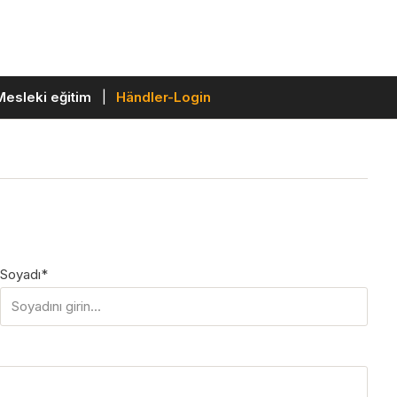
Mesleki eğitim
Händler-Login
Soyadı*