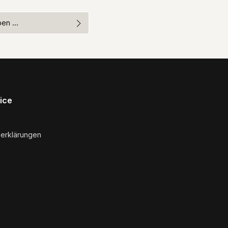
bestimmungen
zur Kenntnis
rten Felder sind
lesen und bin mit ihnen
e die oben abgebildeten
ice
serklärungen