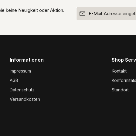
E-Mail-Adresse*
e keine Neuigkeit oder Aktion.
Ich habe die
Datenschutz
Die mit einem Stern (*) markie
genommen und die
AGB
ge
Pflichtfelder.
einverstanden.
Um weiterzugehen, geben Si
Zeichen ein*
Informationen
Shop Serv
Impressum
Kontakt
AGB
Konformität
Datenschutz
Standort
Versandkosten