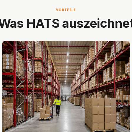
VORTEILE
Was HATS auszeichne