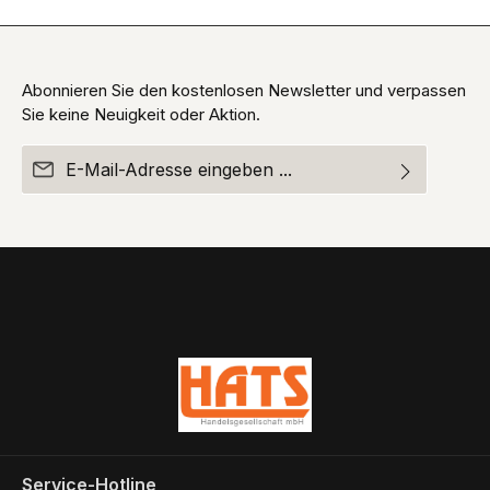
Abonnieren Sie den kostenlosen Newsletter und verpassen
Sie keine Neuigkeit oder Aktion.
E-Mail-Adresse*
Ich habe die
Datenschutzbestimmungen
zur Kenntnis
Die mit einem Stern (*) markierten Felder sind
genommen und die
AGB
gelesen und bin mit ihnen
Pflichtfelder.
einverstanden.
Um weiterzugehen, geben Sie die oben abgebildeten
Zeichen ein*
Service-Hotline