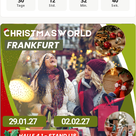
30
12
32
40
Tage
Std.
Min.
Sek.