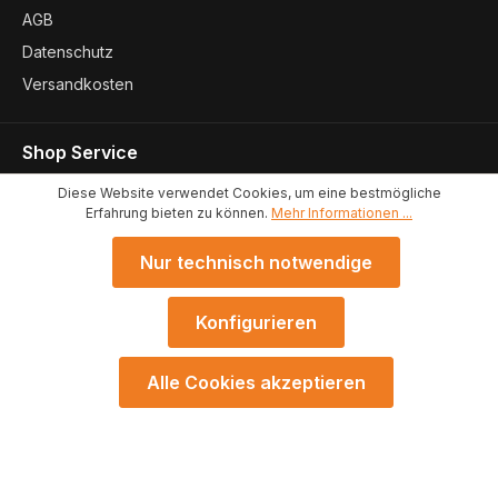
AGB
Datenschutz
Versandkosten
Shop Service
Kontakt
Diese Website verwendet Cookies, um eine bestmögliche
Erfahrung bieten zu können.
Mehr Informationen ...
Konformitätserklärungen
Standort
Nur technisch notwendige
Konfigurieren
* Alle Preise exkl. gesetzl. Mehrwertsteuer zzgl.
Versandkosten
und
Alle Cookies akzeptieren
ggf. Nachnahmegebühren, wenn nicht anders angegeben.