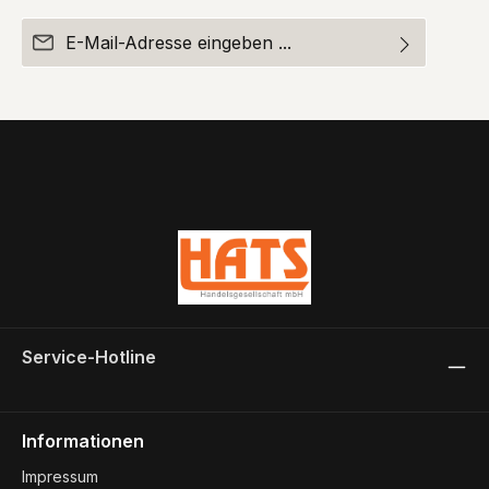
E-Mail-Adresse*
Ich habe die
Datenschutzbestimmungen
zur Kenntnis
Die mit einem Stern (*) markierten Felder sind
genommen und die
AGB
gelesen und bin mit ihnen
Pflichtfelder.
einverstanden.
Um weiterzugehen, geben Sie die oben abgebildeten
Zeichen ein*
Service-Hotline
Informationen
Impressum