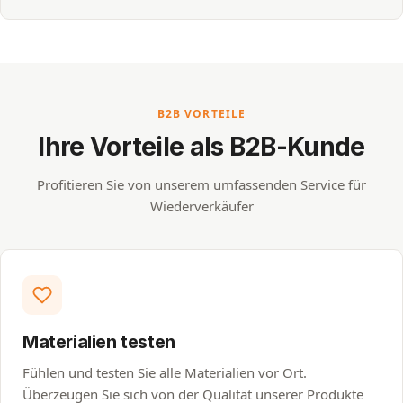
Dieses Video wird von YouTube (Google Ireland
Ltd. / Google LLC, USA) bereitgestellt. Beim
Laden wird eine Verbindung zu YouTube
aufgebaut; dabei können personenbezogene
B2B VORTEILE
Daten (z. B. IP-Adresse) übermittelt und Cookies
Ihre Vorteile als B2B-Kunde
oder vergleichbare Technologien gesetzt
werden.
Profitieren Sie von unserem umfassenden Service für
Das Video wird erst nach Ihrer
Wiederverkäufer
ausdrücklichen Zustimmung geladen.
Video laden & zustimmen
Auf YouTube ansehen
Datenschutzerklärung
Materialien testen
Fühlen und testen Sie alle Materialien vor Ort.
Überzeugen Sie sich von der Qualität unserer Produkte